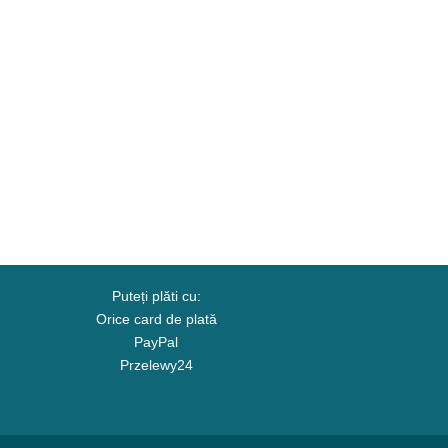
Puteți plăti cu:
Orice card de plată
PayPal
Przelewy24