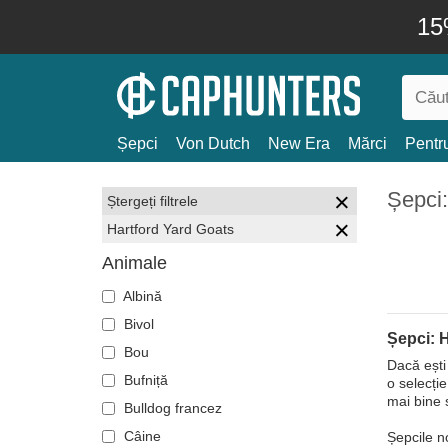
15
Șepci
Von Dutch
New Era
Mărci
Pentru
Șepci:
Ștergeți filtrele
Hartford Yard Goats
Animale
Albină
Bivol
Șepci: 
Bou
Dacă ești
Bufniță
o selecți
mai bine s
Bulldog francez
Câine
Șepcile n