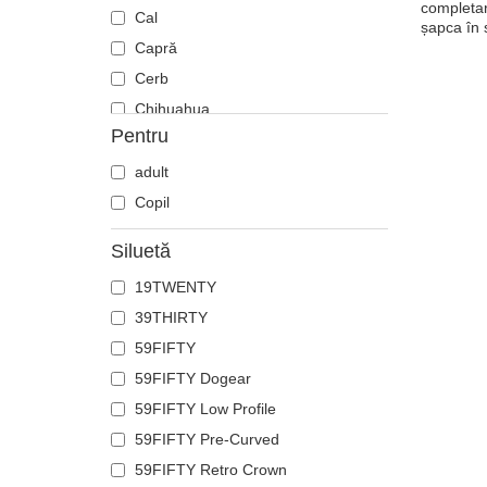
completar
Cal
șapca în 
Capră
Cerb
Chihuahua
Pentru
Ciobănesc german
Cocoș
adult
Coiot
Copil
Corb
Siluetă
Crab
19TWENTY
Craniu
39THIRTY
Crocodil
59FIFTY
Delfin
59FIFTY Dogear
Doberman
59FIFTY Low Profile
Dragon
59FIFTY Pre-Curved
Elan
59FIFTY Retro Crown
Fenix