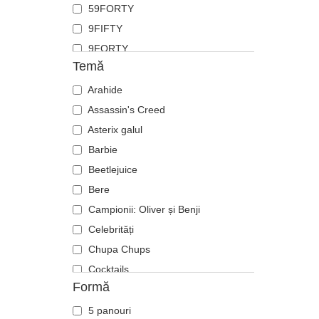
59FORTY
Flamingo
9FIFTY
Fluture
9FORTY
Focă
Temă
9FORTY APEX
Furnică
9FORTY M-Crown
Arahide
Ghepard
9SEVENTY
Assassin's Creed
Hipopotam
9TWENTY
Asterix galul
Labrador retriever
A Frame
Barbie
Langustă
Casual Classic
Beetlejuice
Leoaică
E Frame
Bere
Leu
Open Back
Campionii: Oliver și Benji
Libelulă
Runner
Celebrități
Licurici
The 90s
Chupa Chups
Lup
The Ball
Cocktails
Oaie
Formă
The Retro
DC Comics
Panteră
The Snap
Disney
Pegas
5 panouri