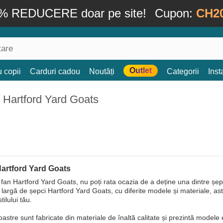
% REDUCERE doar pe site!
Cupon:
CH2
Outlet
 copii
Carduri cadou
Noutăți
Categorii
Ins
 Hartford Yard Goats
Hartford Yard Goats
 fan Hartford Yard Goats, nu poți rata ocazia de a deține una dintre ș
e largă de șepci Hartford Yard Goats, cu diferite modele și materiale, ast
tilului tău.
oastre sunt fabricate din materiale de înaltă calitate și prezintă modele