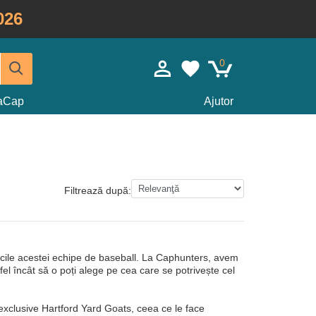
026
0
taCap
Ajutor
Filtrează după:
epcile acestei echipe de baseball. La Caphunters, avem
fel încât să o poți alege pe cea care se potrivește cel
 exclusive Hartford Yard Goats, ceea ce le face