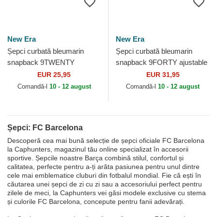
New Era
New Era
Șepci curbată bleumarin
Șepci curbată bleumarin
snapback 9TWENTY
snapback 9FORTY ajustable
ajustable de FC Barcelona
de FC Barcelona LALIGA de
EUR 25,95
EUR 31,95
LALIGA de New Era
New Era
Comandă-l
10 - 12 august
Comandă-l
10 - 12 august
Șepci: FC Barcelona
Descoperă cea mai bună selecție de șepci oficiale FC Barcelona
la Caphunters, magazinul tău online specializat în accesorii
sportive. Șepcile noastre Barça combină stilul, confortul și
calitatea, perfecte pentru a-ți arăta pasiunea pentru unul dintre
cele mai emblematice cluburi din fotbalul mondial. Fie că ești în
căutarea unei șepci de zi cu zi sau a accesoriului perfect pentru
zilele de meci, la Caphunters vei găsi modele exclusive cu stema
și culorile FC Barcelona, concepute pentru fanii adevărați.