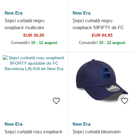
New Era
New Era
Șepci curbată negru
Șepci curbată negru
snapback multicolor
snapback 59FIFTY de FC
9SEVENTY Stretch Snap
Barcelona LALIGA de New
EUR 36,95
EUR 84,95
TPU de FC Barcelona
Era
Comandă-l
10 - 12 august
Comandă-l
10 - 12 august
LALIGA de New Era
New Era
New Era
Șepci curbată roșu snapback
Șepci curbată bleumarin