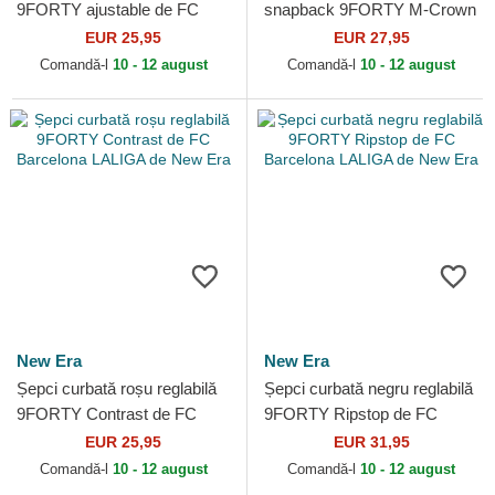
9FORTY ajustable de FC
snapback 9FORTY M-Crown
Barcelona LALIGA de New
ajustable de FC Barcelona
EUR 25,95
EUR 27,95
Era
LALIGA de New Era
Comandă-l
10 - 12 august
Comandă-l
10 - 12 august
New Era
New Era
Șepci curbată roșu reglabilă
Șepci curbată negru reglabilă
9FORTY Contrast de FC
9FORTY Ripstop de FC
Barcelona LALIGA de New
Barcelona LALIGA de New
EUR 25,95
EUR 31,95
Era
Era
Comandă-l
10 - 12 august
Comandă-l
10 - 12 august