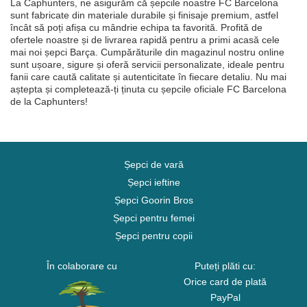
La Caphunters, ne asigurăm că șepcile noastre FC Barcelona
sunt fabricate din materiale durabile și finisaje premium, astfel
încât să poți afișa cu mândrie echipa ta favorită. Profită de
ofertele noastre și de livrarea rapidă pentru a primi acasă cele
mai noi șepci Barça. Cumpărăturile din magazinul nostru online
sunt ușoare, sigure și oferă servicii personalizate, ideale pentru
fanii care caută calitate și autenticitate în fiecare detaliu. Nu mai
aștepta și completează-ți ținuta cu șepcile oficiale FC Barcelona
de la Caphunters!
Șepci de vară
Șepci ieftine
Șepci Goorin Bros
Șepci pentru femei
Șepci pentru copii
În colaborare cu
Puteți plăti cu:
Orice card de plată
PayPal