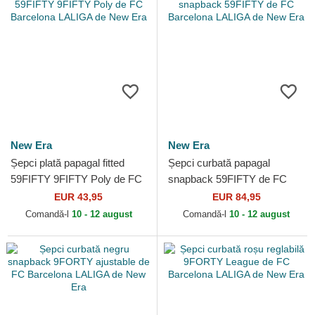
New Era
New Era
Șepci plată papagal fitted
Șepci curbată papagal
59FIFTY 9FIFTY Poly de FC
snapback 59FIFTY de FC
Barcelona LALIGA de New
Barcelona LALIGA de New
EUR 43,95
EUR 84,95
Era
Era
Comandă-l
10 - 12 august
Comandă-l
10 - 12 august