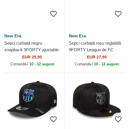
New Era
New Era
Șepci curbată negru
Șepci curbată roșu reglabilă
snapback 9FORTY ajustable
9FORTY League de FC
de FC Barcelona LALIGA de
Barcelona LALIGA de New
EUR 25,95
EUR 27,95
New Era
Era
Comandă-l
10 - 12 august
Comandă-l
10 - 12 august