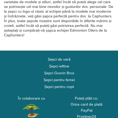
varietate de modele și stiluri, astfel încât să puteți alege cel care
se potrivește cel mai bine nevoilor și gusturilor dvs. personale. De
la șepci cu logo-ul clasic al echipei până la modele mai moderne
și îndrăznețe, veți găsi șapca perfectă pentru dvs. la Caphunters.
În plus, toate șepcile noastre sunt disponibile în diferite mărimi și
croieli, astfel încât să puteți găsi potrivirea perfectă. Nu mai
așteptați și cumpărați-vă șapca echipei Edmonton Oilers de la
Caphunters!
Șepci de vară
Șepci ieftine
Șepci Goorin Bros
Șepci pentru femei
Șepci pentru copii
În colaborare cu
Puteți plăti cu:
Orice card de plată
PayPal
Przelewy24