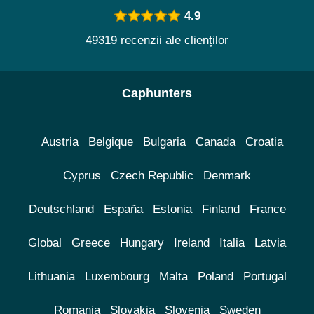
4.9
49319 recenzii ale clienților
Caphunters
Austria
Belgique
Bulgaria
Canada
Croatia
Cyprus
Czech Republic
Denmark
Deutschland
España
Estonia
Finland
France
Global
Greece
Hungary
Ireland
Italia
Latvia
Lithuania
Luxembourg
Malta
Poland
Portugal
Romania
Slovakia
Slovenia
Sweden