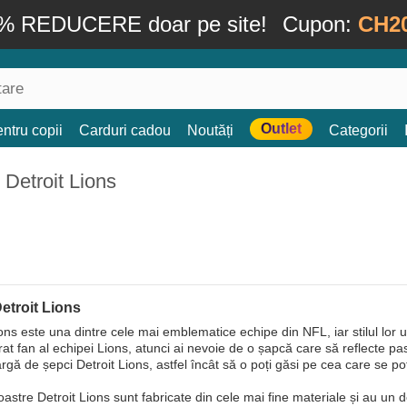
% REDUCERE doar pe site!
Cupon:
CH2
Outlet
ntru copii
Carduri cadou
Noutăți
Categorii
 Detroit Lions
etroit Lions
ons este una dintre cele mai emblematice echipe din NFL, iar stilul lor u
at fan al echipei Lions, atunci ai nevoie de o șapcă care să reflecte p
argă de șepci Detroit Lions, astfel încât să o poți găsi pe cea care se pot
oastre Detroit Lions sunt fabricate din cele mai fine materiale și au un 