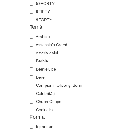
59FORTY
Fluture
9FIFTY
Focă
9FORTY
Furnică
Temă
9FORTY APEX
Ghepard
9FORTY M-Crown
Arahide
Hipopotam
9SEVENTY
Assassin's Creed
Labrador retriever
9TWENTY
Asterix galul
Langustă
A Frame
Barbie
Leoaică
Casual Classic
Beetlejuice
Leu
E Frame
Bere
Libelulă
Open Back
Campionii: Oliver și Benji
Licurici
Runner
Celebrități
Lup
The 90s
Chupa Chups
Oaie
The Ball
Cocktails
Panteră
Formă
The Retro
DC Comics
Pegas
The Snap
Disney
Pescăruș
5 panouri