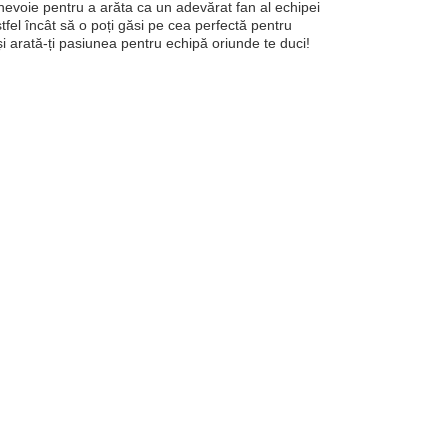
nevoie pentru a arăta ca un adevărat fan al echipei
astfel încât să o poți găsi pe cea perfectă pentru
i arată-ți pasiunea pentru echipă oriunde te duci!