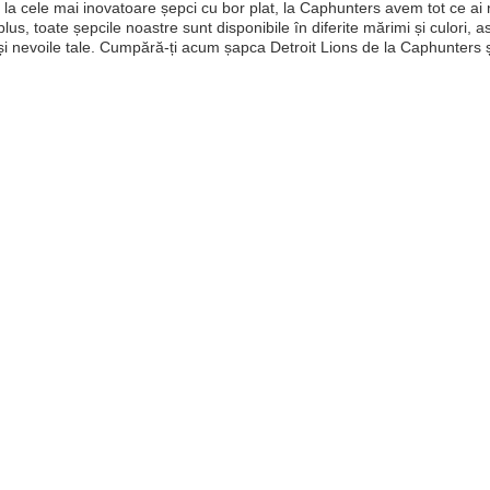
la cele mai inovatoare șepci cu bor plat, la Caphunters avem tot ce ai 
plus, toate șepcile noastre sunt disponibile în diferite mărimi și culori, 
 și nevoile tale. Cumpără-ți acum șapca Detroit Lions de la Caphunters ș