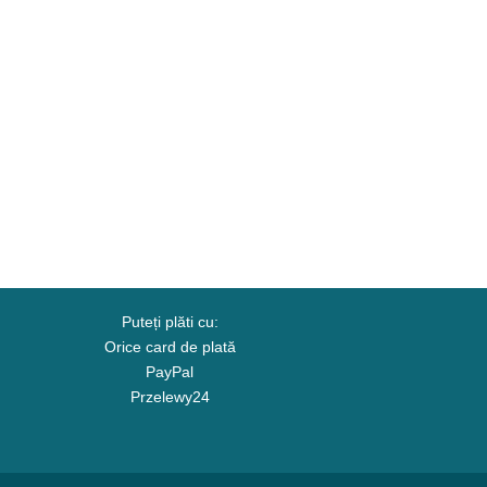
Puteți plăti cu:
Orice card de plată
PayPal
Przelewy24