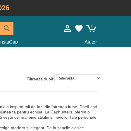
026
0
InstaCap
Ajutor
Filtrează după:
nic a inspirat mii de fani din întreaga lume. Dacă ești
asiunea ta pentru echipă. La Caphunters, oferim o
rivește cel mai bine stilului și nevoilor tale personale.
design modern și elegant. De la șepcile clasice