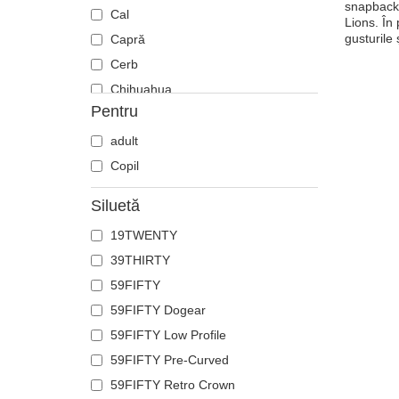
snapback 
Cal
Lions. În 
gusturile
Capră
Cerb
Chihuahua
Pentru
Ciobănesc german
Cocoș
adult
Coiot
Copil
Corb
Siluetă
Crab
19TWENTY
Craniu
39THIRTY
Crocodil
59FIFTY
Delfin
59FIFTY Dogear
Doberman
59FIFTY Low Profile
Dragon
59FIFTY Pre-Curved
Fenix
59FIFTY Retro Crown
Flamingo