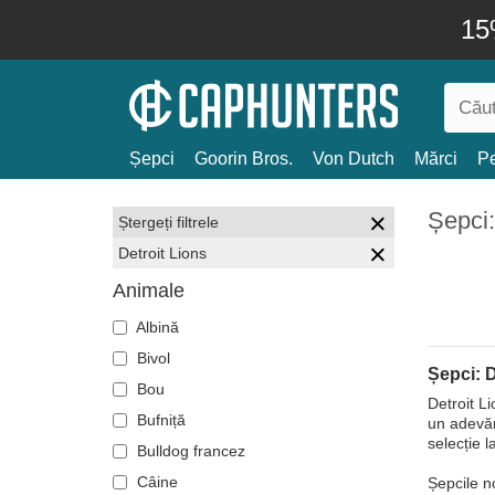
15
Șepci
Goorin Bros.
Von Dutch
Mărci
Pe
Șepci:
Ștergeți filtrele
Detroit Lions
Animale
Albină
Bivol
Șepci: D
Bou
Detroit Li
Bufniță
un adevăr
selecție l
Bulldog francez
Câine
Șepcile n