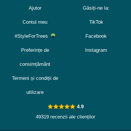
Ajutor
Găsiți-ne la:
Contul meu
TikTok
#StyleForTrees
Facebook
Preferințe de
Instagram
consimțământ
Termeni și condiții de
utilizare
4.9
49319 recenzii ale clienților