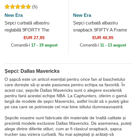
(5)
New Era
New Era
Șepci curbată albastru
Șepci curbată albastru
reglabilă 9FORTY The
snapback 9FIFTY A Frame
League de Dallas Mavericks
Precurved Hardwood
EUR 27,95
EUR 40,95
NBA de New Era
Classics de Dallas
Comandă-l
17 - 19 august
Comandă-l
11 - 13 august
Mavericks...
Șepci: Dallas Mavericks
O șapcă este un articol esențial pentru orice fan al baschetului
care dorește să-și arate pasiunea pentru echipa sa favorită. În
acest caz, șepcile Dallas Mavericks sunt o alegere excelentă
pentru fanii acestei echipe NBA. La Caphunters, oferim o gamă
largă de modele de șepci Mavericks, astfel încât să o puteți găsi
pe cea care se potrivește cel mai bine stilului dumneavoastră.
Șepcile noastre sunt fabricate din materiale de înaltă calitate și
prezintă modele exclusive Dallas Mavericks. De asemenea, puteți
alege dintre diferite stiluri, cum ar fi clasicul snapback, șapca
trucker sau viziera curbată. Nu mai așteptați și arătați-vă