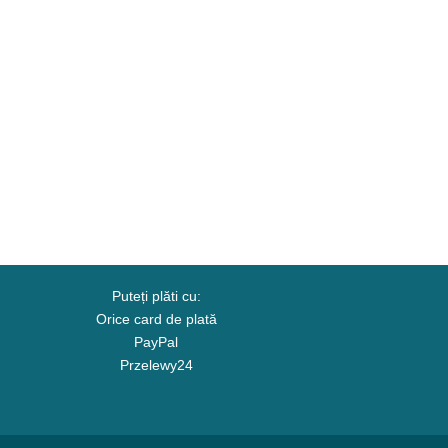
Puteți plăti cu:
Orice card de plată
PayPal
Przelewy24