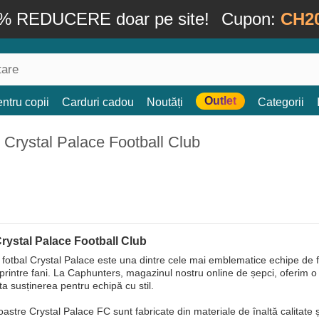
% REDUCERE doar pe site!
Cupon:
CH2
Outlet
ntru copii
Carduri cadou
Noutăți
Categorii
 Crystal Palace Football Club
Crystal Palace Football Club
 fotbal Crystal Palace este una dintre cele mai emblematice echipe de fo
printre fani. La Caphunters, magazinul nostru online de șepci, oferim o 
ta susținerea pentru echipă cu stil.
oastre Crystal Palace FC sunt fabricate din materiale de înaltă calitate 