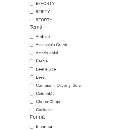
59FORTY
Fluture
9FIFTY
Focă
9FORTY
Furnică
Temă
9FORTY APEX
Ghepard
9FORTY M-Crown
Arahide
Hipopotam
9SEVENTY
Assassin's Creed
Labrador retriever
9TWENTY
Asterix galul
Langustă
A Frame
Barbie
Leoaică
Casual Classic
Beetlejuice
Leu
E Frame
Bere
Libelulă
Open Back
Campionii: Oliver și Benji
Licurici
Runner
Celebrități
Lup
The 90s
Chupa Chups
Oaie
The Ball
Cocktails
Panteră
Formă
The Retro
DC Comics
Pegas
The Snap
Disney
Pescăruș
5 panouri