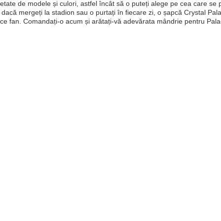
rietate de modele și culori, astfel încât să o puteți alege pe cea care se
t dacă mergeți la stadion sau o purtați în fiecare zi, o șapcă Crystal P
ice fan. Comandați-o acum și arătați-vă adevărata mândrie pentru Pala