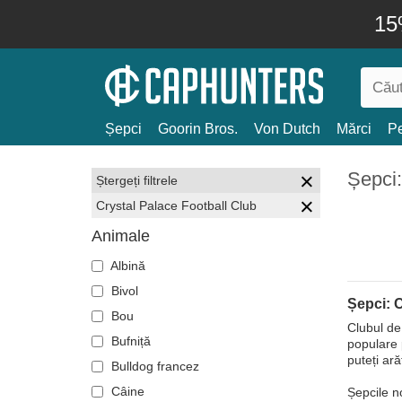
15
Șepci
Goorin Bros.
Von Dutch
Mărci
Pe
Șepci:
Ștergeți filtrele
Crystal Palace Football Club
Animale
Albină
Bivol
Șepci: 
Bou
Clubul de
Bufniță
populare 
puteți ară
Bulldog francez
Câine
Șepcile n