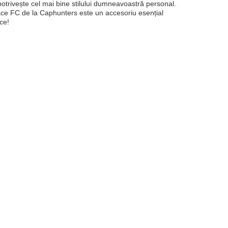
 potrivește cel mai bine stilului dumneavoastră personal.
alace FC de la Caphunters este un accesoriu esențial
ce!