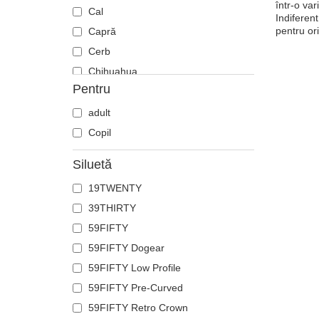
într-o va
Cal
Indiferen
pentru or
Capră
Cerb
Chihuahua
Pentru
Ciobănesc german
Cocoș
adult
Coiot
Copil
Corb
Siluetă
Crab
19TWENTY
Craniu
39THIRTY
Crocodil
59FIFTY
Delfin
59FIFTY Dogear
Doberman
59FIFTY Low Profile
Dragon
59FIFTY Pre-Curved
Fenix
59FIFTY Retro Crown
Flamingo