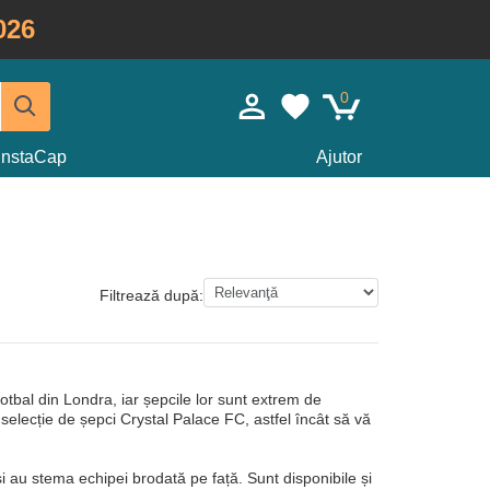
026
0
InstaCap
Ajutor
Filtrează după:
tbal din Londra, iar șepcile lor sunt extrem de
selecție de șepci Crystal Palace FC, astfel încât să vă
și au stema echipei brodată pe față. Sunt disponibile și