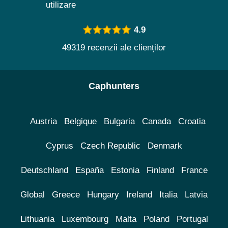
utilizare
4.9
49319 recenzii ale clienților
Caphunters
Austria
Belgique
Bulgaria
Canada
Croatia
Cyprus
Czech Republic
Denmark
Deutschland
España
Estonia
Finland
France
Global
Greece
Hungary
Ireland
Italia
Latvia
Lithuania
Luxembourg
Malta
Poland
Portugal