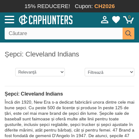
15% REDUCERE!
Cupon:
CH2026
0
Șepci: Cleveland Indians
Șepci: Cleveland Indians
Încă din 1920, New Era s-a dedicat fabricării unora dintre cele mai
bune șepci. Cu peste 500 de licențe și produse în peste 125 de
țări, este cel mai mare brand de șepci din lume. Șepcile sale de
baseball sunt faimoase și oferă multe alte linii pentru toate
gusturile, inclusiv șepci reglabile, șepci trucker și șepci ajustate în
diferite mărimi, atât pentru bărbați, cât și pentru femei. 47 Brand a
fost fondată de gemenii D'Angelo în 1947. De atunci, șepcile 47