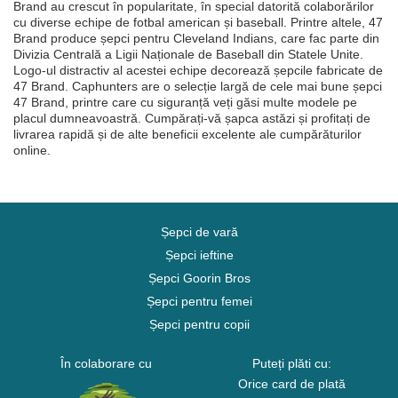
Brand au crescut în popularitate, în special datorită colaborărilor
cu diverse echipe de fotbal american și baseball. Printre altele, 47
Brand produce șepci pentru Cleveland Indians, care fac parte din
Divizia Centrală a Ligii Naționale de Baseball din Statele Unite.
Logo-ul distractiv al acestei echipe decorează șepcile fabricate de
47 Brand. Caphunters are o selecție largă de cele mai bune șepci
47 Brand, printre care cu siguranță veți găsi multe modele pe
placul dumneavoastră. Cumpărați-vă șapca astăzi și profitați de
livrarea rapidă și de alte beneficii excelente ale cumpărăturilor
online.
Șepci de vară
Șepci ieftine
Șepci Goorin Bros
Șepci pentru femei
Șepci pentru copii
În colaborare cu
Puteți plăti cu:
Orice card de plată