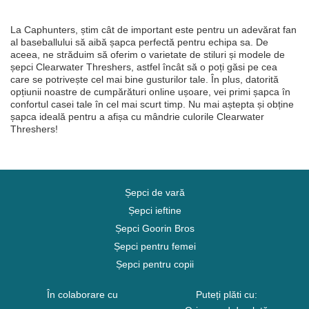
La Caphunters, știm cât de important este pentru un adevărat fan
al baseballului să aibă șapca perfectă pentru echipa sa. De
aceea, ne străduim să oferim o varietate de stiluri și modele de
șepci Clearwater Threshers, astfel încât să o poți găsi pe cea
care se potrivește cel mai bine gusturilor tale. În plus, datorită
opțiunii noastre de cumpărături online ușoare, vei primi șapca în
confortul casei tale în cel mai scurt timp. Nu mai aștepta și obține
șapca ideală pentru a afișa cu mândrie culorile Clearwater
Threshers!
Șepci de vară
Șepci ieftine
Șepci Goorin Bros
Șepci pentru femei
Șepci pentru copii
În colaborare cu
Puteți plăti cu: