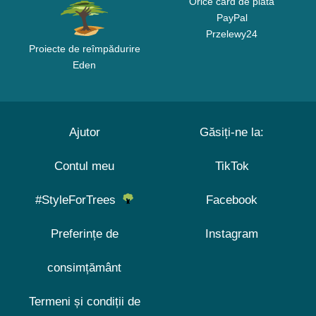
Orice card de plată
PayPal
Przelewy24
Proiecte de reîmpădurire
Eden
Ajutor
Găsiți-ne la:
Contul meu
TikTok
#StyleForTrees
Facebook
Preferințe de
Instagram
consimțământ
Termeni și condiții de