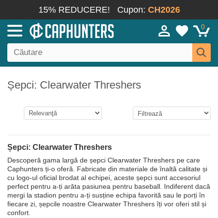
15% REDUCERE!
Cupon:
CH2026
0
Șepci: Clearwater Threshers
Șepci: Clearwater Threshers
Descoperă gama largă de șepci Clearwater Threshers pe care
Caphunters ți-o oferă. Fabricate din materiale de înaltă calitate și
cu logo-ul oficial brodat al echipei, aceste șepci sunt accesoriul
perfect pentru a-ți arăta pasiunea pentru baseball. Indiferent dacă
mergi la stadion pentru a-ți susține echipa favorită sau le porți în
fiecare zi, șepcile noastre Clearwater Threshers îți vor oferi stil și
confort.