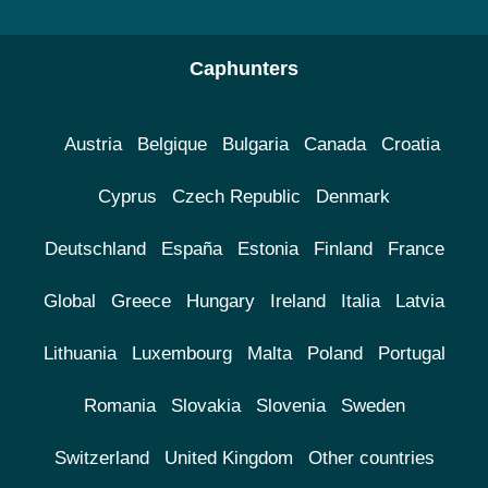
Caphunters
Austria
Belgique
Bulgaria
Canada
Croatia
Cyprus
Czech Republic
Denmark
Deutschland
España
Estonia
Finland
France
Global
Greece
Hungary
Ireland
Italia
Latvia
Lithuania
Luxembourg
Malta
Poland
Portugal
Romania
Slovakia
Slovenia
Sweden
Switzerland
United Kingdom
Other countries