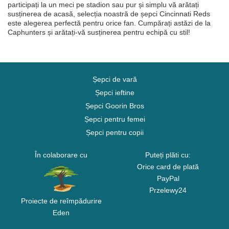
participați la un meci pe stadion sau pur și simplu vă arătați
susținerea de acasă, selecția noastră de șepci Cincinnati Reds
este alegerea perfectă pentru orice fan. Cumpărați astăzi de la
Caphunters și arătați-vă susținerea pentru echipă cu stil!
Șepci de vară
Șepci ieftine
Șepci Goorin Bros
Șepci pentru femei
Șepci pentru copii
În colaborare cu
Puteți plăti cu:
Orice card de plată
PayPal
Przelewy24
Proiecte de reîmpădurire
Eden