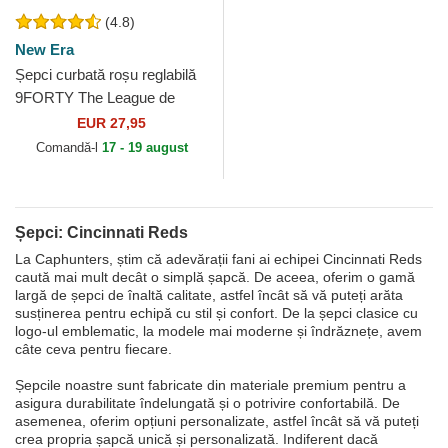
(4.8)
New Era
Șepci curbată roșu reglabilă
9FORTY The League de
Cincinnati Reds MLB de New
EUR 27,95
Era
Comandă-l
17 - 19 august
Șepci: Cincinnati Reds
La Caphunters, știm că adevărații fani ai echipei Cincinnati Reds
caută mai mult decât o simplă șapcă. De aceea, oferim o gamă
largă de șepci de înaltă calitate, astfel încât să vă puteți arăta
susținerea pentru echipă cu stil și confort. De la șepci clasice cu
logo-ul emblematic, la modele mai moderne și îndrăznețe, avem
câte ceva pentru fiecare.
Șepcile noastre sunt fabricate din materiale premium pentru a
asigura durabilitate îndelungată și o potrivire confortabilă. De
asemenea, oferim opțiuni personalizate, astfel încât să vă puteți
crea propria șapcă unică și personalizată. Indiferent dacă