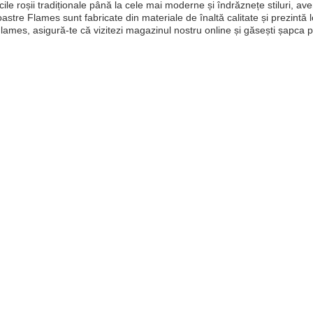
ile roșii tradiționale până la cele mai moderne și îndrăznețe stiluri, ave
oastre Flames sunt fabricate din materiale de înaltă calitate și prezintă 
lames, asigură-te că vizitezi magazinul nostru online și găsești șapca p