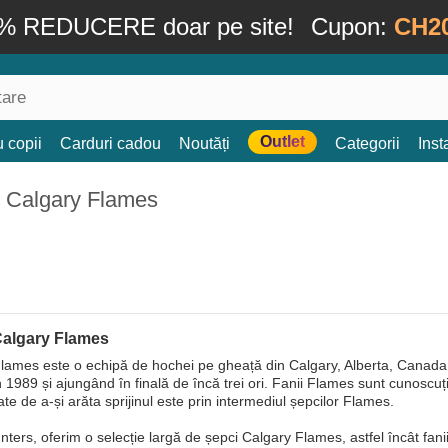
% REDUCERE doar pe site!
Cupon:
CH2
Outlet
 copii
Carduri cadou
Noutăți
Categorii
Ins
: Calgary Flames
Calgary Flames
lames este o echipă de hochei pe gheață din Calgary, Alberta, Canada
n 1989 și ajungând în finală de încă trei ori. Fanii Flames sunt cunoscuț
te de a-și arăta sprijinul este prin intermediul șepcilor Flames.
ers, oferim o selecție largă de șepci Calgary Flames, astfel încât fanii s