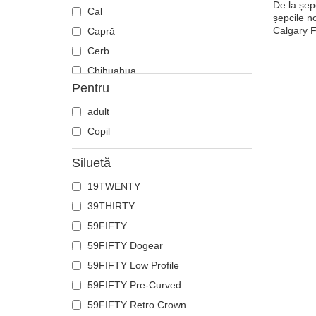
De la șepc
Cal
șepcile n
Calgary F
Capră
Cerb
Chihuahua
Pentru
Ciobănesc german
Cocoș
adult
Coiot
Copil
Corb
Siluetă
Crab
19TWENTY
Craniu
39THIRTY
Crocodil
59FIFTY
Delfin
59FIFTY Dogear
Doberman
59FIFTY Low Profile
Dragon
59FIFTY Pre-Curved
Elan
59FIFTY Retro Crown
Fenix