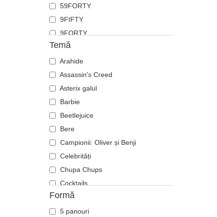
59FORTY
Flamingo
9FIFTY
Fluture
9FORTY
Focă
Temă
9FORTY APEX
Furnică
9FORTY M-Crown
Arahide
Ghepard
9SEVENTY
Assassin's Creed
Hipopotam
9TWENTY
Asterix galul
Labrador retriever
A Frame
Barbie
Langustă
Casual Classic
Beetlejuice
Leoaică
E Frame
Bere
Leu
Open Back
Campionii: Oliver și Benji
Libelulă
Runner
Celebrități
Licurici
The 90s
Chupa Chups
Lup
The Ball
Cocktails
Oaie
Formă
The Retro
DC Comics
Panteră
The Snap
Disney
Pegas
5 panouri