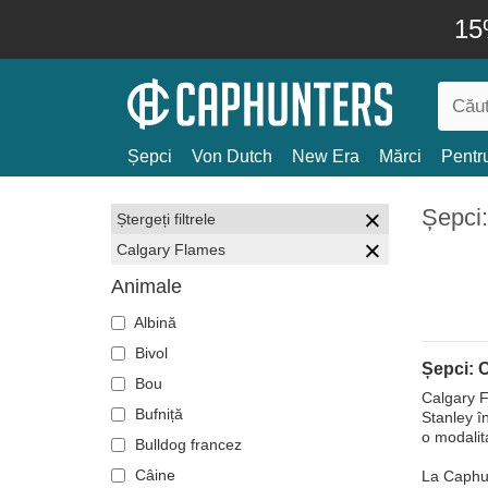
15
Șepci
Von Dutch
New Era
Mărci
Pentru
Șepci
Ștergeți filtrele
Calgary Flames
Animale
Albină
Bivol
Șepci: 
Bou
Calgary F
Bufniță
Stanley î
o modalita
Bulldog francez
Câine
La Caphunt