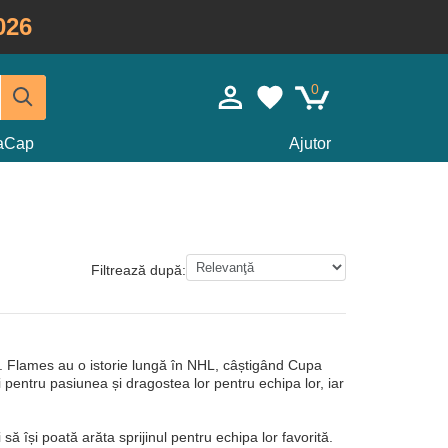
026
0
taCap
Ajutor
Filtrează după:
. Flames au o istorie lungă în NHL, câștigând Cupa
i pentru pasiunea și dragostea lor pentru echipa lor, iar
ă își poată arăta sprijinul pentru echipa lor favorită.