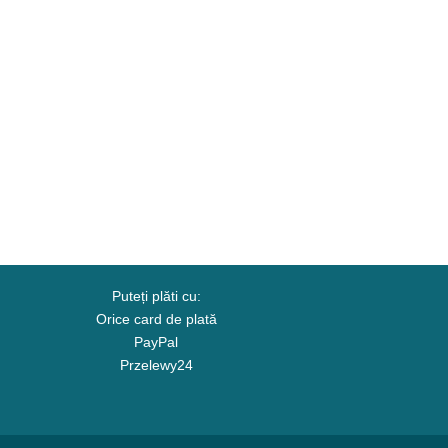
Puteți plăti cu:
Orice card de plată
PayPal
Przelewy24