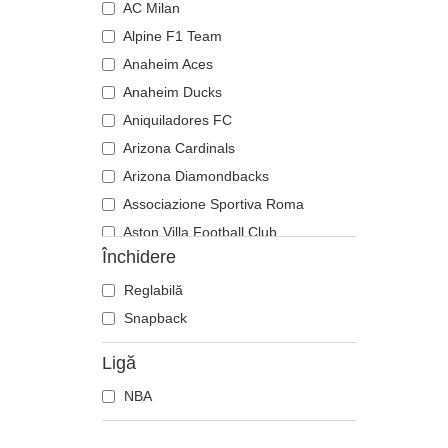
AC Milan
Alpine F1 Team
Anaheim Aces
Anaheim Ducks
Aniquiladores FC
Arizona Cardinals
Arizona Diamondbacks
Associazione Sportiva Roma
Aston Villa Football Club
Închidere
Atlanta Braves
Atlanta Falcons
Reglabilă
Atlanta Hawks
Snapback
Boston Bruins
Ligă
Boston Celtics
NBA
Boston Red Sox
Brooklyn Nets