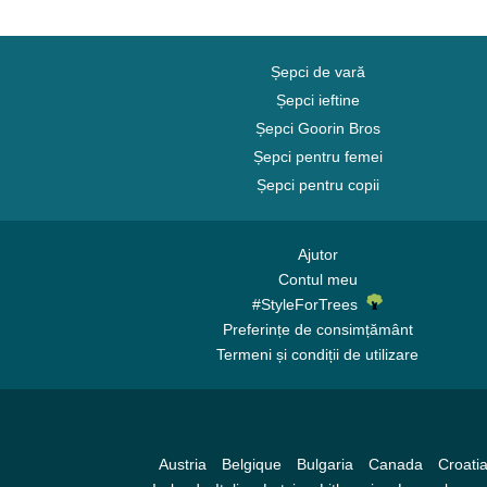
Carolina Panthers
Charlotte Hornets
Chelsea Football Club
Șepci de vară
Chicago Bears
Șepci ieftine
Șepci Goorin Bros
Chicago Blackhawks
Șepci pentru femei
Chicago Bulls
Șepci pentru copii
Chicago Cubs
Chicago White Sox
Cincinnati Bengals
Ajutor
Contul meu
Cincinnati Reds
#StyleForTrees
Cleveland Browns
Preferințe de consimțământ
Cleveland Cavaliers
Termeni și condiții de utilizare
Cleveland Cubs
Dallas Cowboys
Dallas Mavericks
Austria
Belgique
Bulgaria
Canada
Croati
Denver Broncos