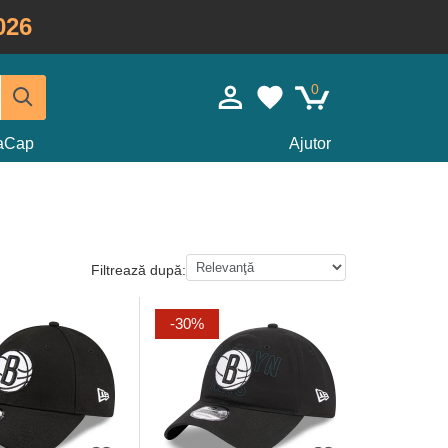
026
0
taCap
Ajutor
Filtrează după:
-30%