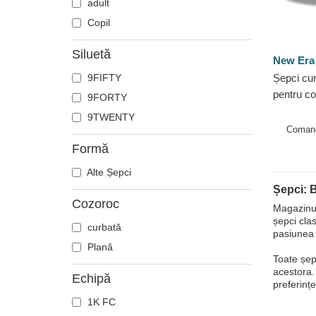
adult
Copil
Siluetă
New Era
9FIFTY
Șepci cur
pentru c
9FORTY
League d
9TWENTY
NBA de 
Coman
Formă
Alte Șepci
Șepci: 
Cozoroc
Magazinul
șepci cla
curbată
pasiunea 
Plană
Toate șep
acestora. 
Echipă
preferinț
1K FC