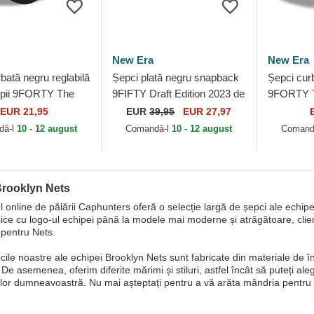
New Era
New Era
bată negru reglabilă
Șepci plată negru snapback
Șepci curb
opii 9FORTY The
9FIFTY Draft Edition 2023 de
9FORTY T
e Brooklyn Nets
Brooklyn Nets NBA de New
Brooklyn
EUR 21,95
EUR
39,95
EUR 27,97
New Era
Era
Era
dă-l
10 - 12 august
Comandă-l
10 - 12 august
Comand
Brooklyn Nets
 online de pălării Caphunters oferă o selecție largă de șepci ale echipe
sice cu logo-ul echipei până la modele mai moderne și atrăgătoare, clien
pentru Nets.
cile noastre ale echipei Brooklyn Nets sunt fabricate din materiale de îna
De asemenea, oferim diferite mărimi și stiluri, astfel încât să puteți ale
elor dumneavoastră. Nu mai așteptați pentru a vă arăta mândria pentr