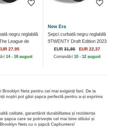
New Era
ată negru reglabilă
Șepci curbată negru reglabilă
he League de
9TWENTY Draft Edition 2023
 Nets NBA de New
de Brooklyn Nets NBA de
EUR 27,95
EUR
31,95
EUR 22,37
New Era
ă-l
14 - 18 august
Comandă-l
10 - 12 august
i Brooklyn Nets pentru cei mai exigenți fani. De la
ții noștri pot găsi șapca perfectă pentru a-și exprima
ltă calitate, garantând durabilitatea și rezistența
ge șapca care se potrivește cel mai bine stilului și
u Brooklyn Nets cu o șapcă Caphunters!