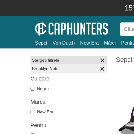
15
Șepci
Von Dutch
New Era
Mărci
Pentru
Șepci:
Ștergeți filtrele
Brooklyn Nets
Culoare
Negru
Marca
New Era
Pentru