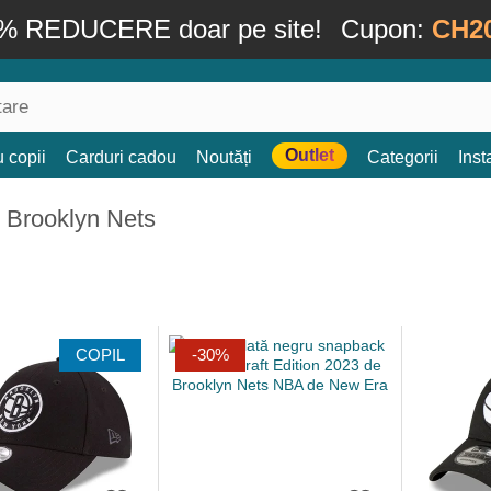
% REDUCERE doar pe site!
Cupon:
CH2
Outlet
 copii
Carduri cadou
Noutăți
Categorii
Ins
 Brooklyn Nets
COPIL
-30%