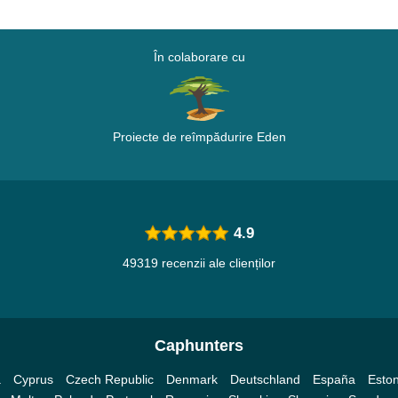
În colaborare cu
Proiecte de reîmpădurire Eden
4.9
49319 recenzii ale clienților
Caphunters
a
Cyprus
Czech Republic
Denmark
Deutschland
España
Eston