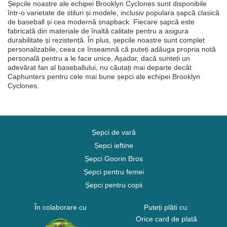
Șepcile noastre ale echipei Brooklyn Cyclones sunt disponibile
într-o varietate de stiluri și modele, inclusiv populara șapcă clasică
de baseball și cea modernă snapback. Fiecare șapcă este
fabricată din materiale de înaltă calitate pentru a asigura
durabilitate și rezistență. În plus, șepcile noastre sunt complet
personalizabile, ceea ce înseamnă că puteți adăuga propria notă
personală pentru a le face unice. Așadar, dacă sunteți un
adevărat fan al baseballului, nu căutați mai departe decât
Caphunters pentru cele mai bune șepci ale echipei Brooklyn
Cyclones.
Șepci de vară
Șepci ieftine
Șepci Goorin Bros
Șepci pentru femei
Șepci pentru copii
În colaborare cu
Puteți plăti cu:
Orice card de plată