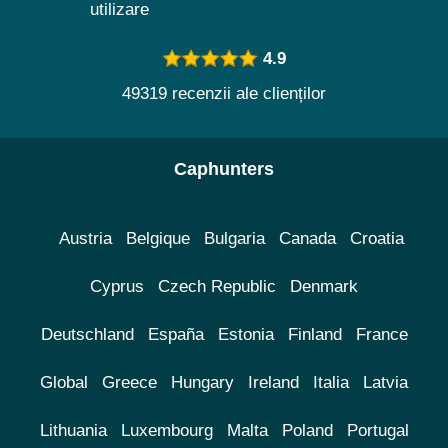
utilizare
4.9
49319 recenzii ale clienților
Caphunters
Austria
Belgique
Bulgaria
Canada
Croatia
Cyprus
Czech Republic
Denmark
Deutschland
España
Estonia
Finland
France
Global
Greece
Hungary
Ireland
Italia
Latvia
Lithuania
Luxembourg
Malta
Poland
Portugal