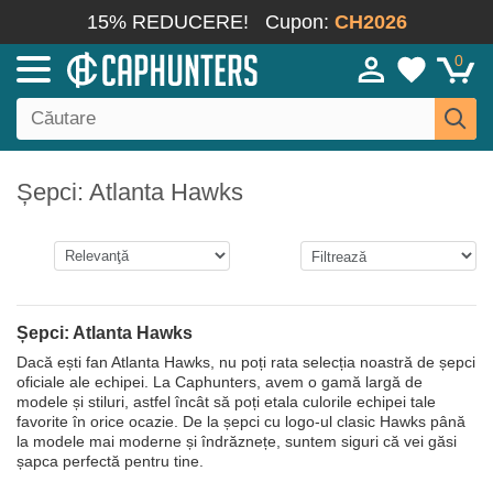
15% REDUCERE!
Cupon:
CH2026
0
Șepci: Atlanta Hawks
Șepci: Atlanta Hawks
Dacă ești fan Atlanta Hawks, nu poți rata selecția noastră de șepci
oficiale ale echipei. La Caphunters, avem o gamă largă de
modele și stiluri, astfel încât să poți etala culorile echipei tale
favorite în orice ocazie. De la șepci cu logo-ul clasic Hawks până
la modele mai moderne și îndrăznețe, suntem siguri că vei găsi
șapca perfectă pentru tine.