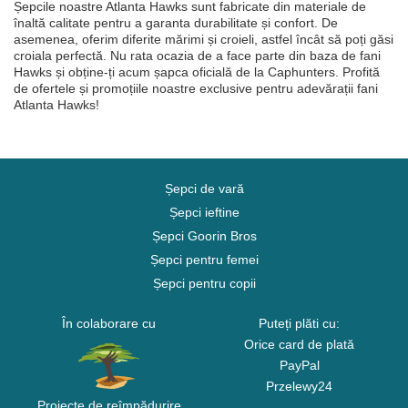
Șepcile noastre Atlanta Hawks sunt fabricate din materiale de
înaltă calitate pentru a garanta durabilitate și confort. De
asemenea, oferim diferite mărimi și croieli, astfel încât să poți găsi
croiala perfectă. Nu rata ocazia de a face parte din baza de fani
Hawks și obține-ți acum șapca oficială de la Caphunters. Profită
de ofertele și promoțiile noastre exclusive pentru adevărații fani
Atlanta Hawks!
Șepci de vară
Șepci ieftine
Șepci Goorin Bros
Șepci pentru femei
Șepci pentru copii
În colaborare cu
Puteți plăti cu:
Orice card de plată
PayPal
Przelewy24
Proiecte de reîmpădurire