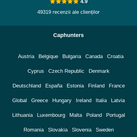
4.9
49319 recenzii ale clienților
Caphunters
Austria
Belgique
Bulgaria
Canada
Croatia
Cyprus
Czech Republic
Denmark
Deutschland
España
Estonia
Finland
France
Global
Greece
Hungary
Ireland
Italia
Latvia
Lithuania
Luxembourg
Malta
Poland
Portugal
Romania
Slovakia
Slovenia
Sweden