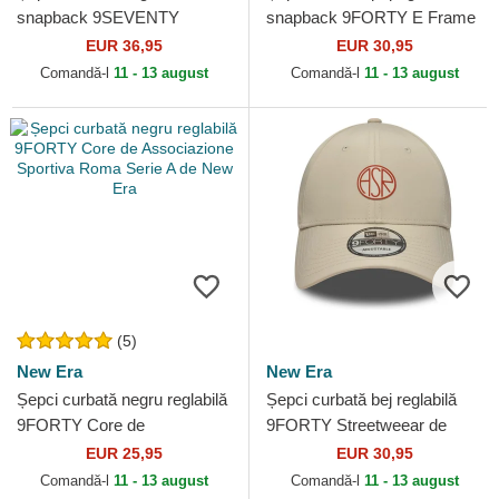
snapback 9SEVENTY
snapback 9FORTY E Frame
Stretch Snap REPREVE de
Core de Associazione
EUR 36,95
EUR 30,95
Associazione Sportiva Roma
Sportiva Roma Serie A de
Comandă-l
11 - 13 august
Comandă-l
11 - 13 august
Serie A...
New Era
(5)
New Era
New Era
Șepci curbată negru reglabilă
Șepci curbată bej reglabilă
9FORTY Core de
9FORTY Streetweear de
Associazione Sportiva Roma
Associazione Sportiva Roma
EUR 25,95
EUR 30,95
Serie A de New Era
Serie A de New Era
Comandă-l
11 - 13 august
Comandă-l
11 - 13 august