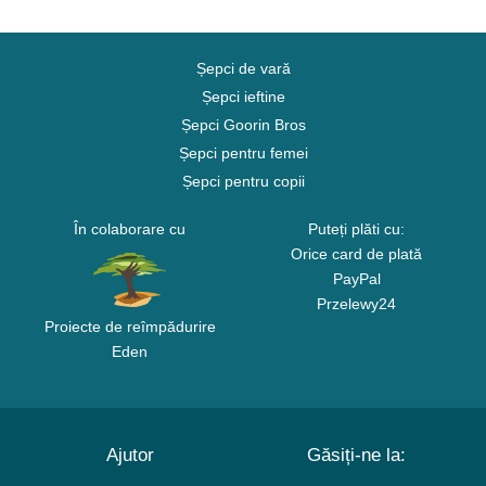
Șepci de vară
Șepci ieftine
Șepci Goorin Bros
Șepci pentru femei
Șepci pentru copii
În colaborare cu
Puteți plăti cu:
Orice card de plată
PayPal
Przelewy24
Proiecte de reîmpădurire
Eden
Ajutor
Găsiți-ne la: