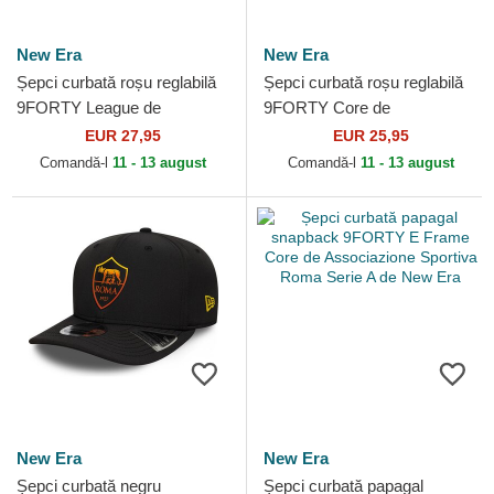
New Era
New Era
Șepci curbată roșu reglabilă
Șepci curbată roșu reglabilă
9FORTY League de
9FORTY Core de
Associazione Sportiva Roma
Associazione Sportiva Roma
EUR 27,95
EUR 25,95
Serie A de New Era
Serie A de New Era
Comandă-l
11 - 13 august
Comandă-l
11 - 13 august
New Era
New Era
Șepci curbată negru
Șepci curbată papagal