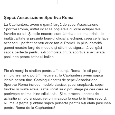
Șepci: Associazione Sportiva Roma
La Caphunters, avem o gamă largă de șepci Associazione
Sportiva Roma, astfel încât să poți etala culorile echipei tale
favorite cu stil. Șepcile noastre sunt fabricate din materiale de
înaltă calitate și prezintă logo-ul oficial al echipei, ceea ce le face
accesoriul perfect pentru orice fan al Romei. În plus, datorită
gamei noastre largi de modele și stiluri, cu siguranță vei găsi
șapca perfectă pentru a-ți completa ținuta sportivă și a-ți arăta
pasiunea pentru fotbalul italian.
Fie că mergi la stadion pentru a încuraja Roma, fie că pur și
simplu vrei să o porți în fiecare zi, la Caphunters avem șapca
ideală pentru tine. Catalogul nostru de șepci Associazione
Sportiva Roma include modele clasice, șepci snapback, șepci
trucker și multe altele, astfel încât să o poți alege pe cea care se
potrivește cel mai bine stilului tău. Și cu procesul nostru de
achiziție simplu și sigur, vei primi șapca la ușa ta în timp record.
Nu mai aștepta și obține șapca perfectă pentru a-ți etala pasiunea
pentru Roma de la Caphunters!