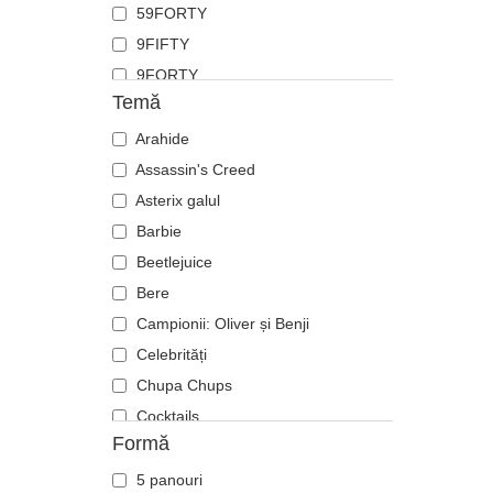
59FORTY
Flamingo
9FIFTY
Fluture
9FORTY
Focă
Temă
9FORTY APEX
Furnică
9FORTY M-Crown
Arahide
Ghepard
9SEVENTY
Assassin's Creed
Hipopotam
9TWENTY
Asterix galul
Labrador retriever
A Frame
Barbie
Langustă
Casual Classic
Beetlejuice
Leoaică
E Frame
Bere
Leu
Open Back
Campionii: Oliver și Benji
Libelulă
Runner
Celebrități
Licurici
The 90s
Chupa Chups
Lup
The Ball
Cocktails
Oaie
Formă
The Retro
DC Comics
Panteră
The Snap
Disney
Pegas
5 panouri