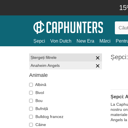
15
Șepci
Von Dutch
New Era
Mărci
Pentru
Șepci
Ștergeți filtrele
Anaheim Angels
Animale
Albină
Bivol
Șepci: 
Bou
La Caphun
Bufniță
nostru onl
materiale 
Bulldog francez
Angels la
Câine