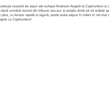
 colecția noastră de șepci ale echipei Anaheim Angels la Caphunters și d
 dacă urmăriți meciul din tribune sau pur și simplu doriți să vă arătați spir
n plus, cu livrare rapidă și sigură, puteți avea șapca în mâini în cel mai 
ngels cu Caphunters!