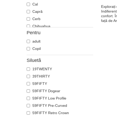
Cal
Explorați
Indiferent
Capră
confort. Î
Cerb
față de A
Chihuahua
Pentru
Ciobănesc german
Cocoș
adult
Coiot
Copil
Corb
Siluetă
Crab
19TWENTY
Craniu
39THIRTY
Crocodil
59FIFTY
Delfin
59FIFTY Dogear
Doberman
59FIFTY Low Profile
Dragon
59FIFTY Pre-Curved
Elan
59FIFTY Retro Crown
Fenix