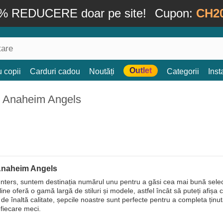
% REDUCERE doar pe site!
Cupon:
CH2
Outlet
 copii
Carduri cadou
Noutăți
Categorii
Ins
: Anaheim Angels
Anaheim Angels
ters, suntem destinația numărul unu pentru a găsi cea mai bună selec
ine oferă o gamă largă de stiluri și modele, astfel încât să puteți afișa 
de înaltă calitate, șepcile noastre sunt perfecte pentru a completa ținuta
 fiecare meci.