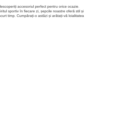
escoperiți accesoriul perfect pentru orice ocazie.
itul sportiv în fiecare zi, șepcile noastre oferă stil și
scurt timp. Cumpărați-o astăzi și arătați-vă loialitatea