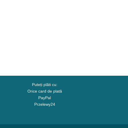
Puteți plăti cu:
Orice card de plată
PayPal
Przelewy24