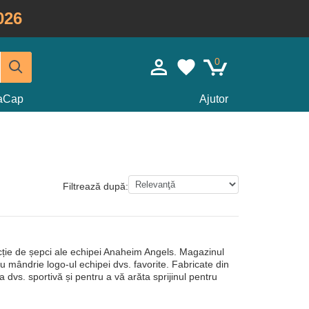
026
0
taCap
Ajutor
Filtrează după:
ție de șepci ale echipei Anaheim Angels. Magazinul
cu mândrie logo-ul echipei dvs. favorite. Fabricate din
 dvs. sportivă și pentru a vă arăta sprijinul pentru