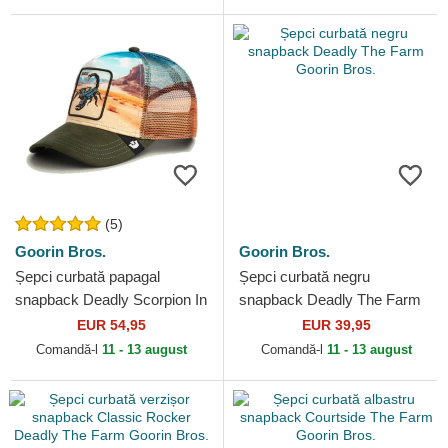
(5)
Goorin Bros.
Goorin Bros.
Șepci curbată papagal
Șepci curbată negru
snapback Deadly Scorpion In
snapback Deadly The Farm
The Element The Farm
Goorin Bros.
EUR 54,95
EUR 39,95
Goorin Bros.
Comandă-l
11 - 13 august
Comandă-l
11 - 13 august