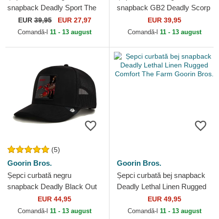
snapback Deadly Sport The
snapback GB2 Deadly Scorp
Farm Goorin Bros.
The Rocker The Farm Goorin
EUR
39,95
EUR 27,97
EUR 39,95
Bros.
Comandă-l
11 - 13 august
Comandă-l
11 - 13 august
(5)
Goorin Bros.
Goorin Bros.
Șepci curbată negru
Șepci curbată bej snapback
snapback Deadly Black Out
Deadly Lethal Linen Rugged
Scorpion Metallic The Farm
Comfort The Farm Goorin
EUR 44,95
EUR 49,95
Goorin Bros.
Bros.
Comandă-l
11 - 13 august
Comandă-l
11 - 13 august