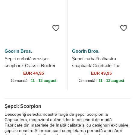
Goorin Bros.
Goorin Bros.
Șepci curbată verzișor
Șepci curbată albastru
snapback Classic Rocker
snapback Courtside The
Deadly The Farm Goorin
Farm Goorin Bros.
EUR 44,95
EUR 49,95
Bros.
Comandă-l
11 - 13 august
Comandă-l
11 - 13 august
Șepci: Scorpion
Descoperiți selecția noastră largă de șepci Scorpion la
Caphunters, magazinul online lider în accesorii de modă.
Fabricate din materiale de înaltă calitate și cu designuri exclusive,
șepcile noastre Scorpion sunt completarea perfectă a oricărei