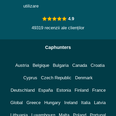
utilizare
4.9
49319 recenzii ale clienților
Caphunters
Austria
Belgique
Bulgaria
Canada
Croatia
Cyprus
Czech Republic
Denmark
Deutschland
España
Estonia
Finland
France
Global
Greece
Hungary
Ireland
Italia
Latvia
Lithuania
Luxembourg
Malta
Poland
Portugal