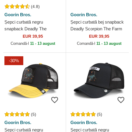
(4.8)
Goorin Bros.
Goorin Bros.
Șepci curbată negru
Șepci curbată bej snapback
snapback Deadly The
Deadly Scorpion The Farm
Deadliest Scorpion The Farm
Goorin Bros.
EUR 39,95
EUR 39,95
Goorin Bros.
Comandă-l
11 - 13 august
Comandă-l
11 - 13 august
-30%
(5)
(5)
Goorin Bros.
Goorin Bros.
Șepci curbată negru
Șepci curbată negru