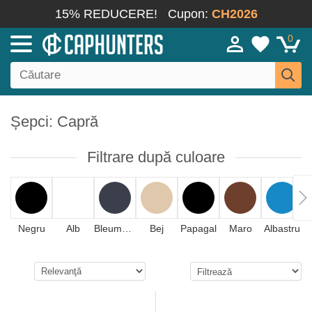
15% REDUCERE!
Cupon:
CH2026
0
Șepci: Capră
Filtrare după culoare
Negru
Alb
Bleumarin
Bej
Papagal
Maro
Albastru