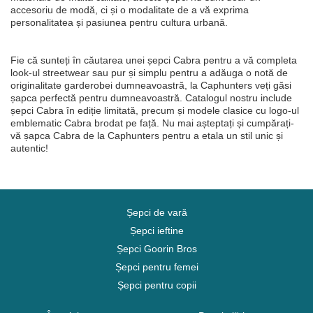
accesoriu de modă, ci și o modalitate de a vă exprima
personalitatea și pasiunea pentru cultura urbană.
Fie că sunteți în căutarea unei șepci Cabra pentru a vă completa
look-ul streetwear sau pur și simplu pentru a adăuga o notă de
originalitate garderobei dumneavoastră, la Caphunters veți găsi
șapca perfectă pentru dumneavoastră. Catalogul nostru include
șepci Cabra în ediție limitată, precum și modele clasice cu logo-ul
emblematic Cabra brodat pe față. Nu mai așteptați și cumpărați-
vă șapca Cabra de la Caphunters pentru a etala un stil unic și
autentic!
Șepci de vară
Șepci ieftine
Șepci Goorin Bros
Șepci pentru femei
Șepci pentru copii