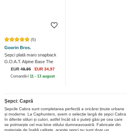
(5)
Goorin Bros.
Șepci plată maro snapback
G.O.A.T. Alpine Base The
Farm Flats The Farm Goorin
EUR
49,95
EUR 34,97
Bros.
Comandă-l
11 - 13 august
Șepci: Capră
Șepcile Cabra sunt completarea perfectă a oricărei ținute urbane
și moderne. La Caphunters, avem o selecție largă de șepci Cabra
în diferite stiluri și culori, astfel încât să o puteți găsi pe cea care
se potrivește cel mai bine stilului dumneavoastră. Fabricate din
materiale de înaltă calitate, aceste șepci nu sunt doar un