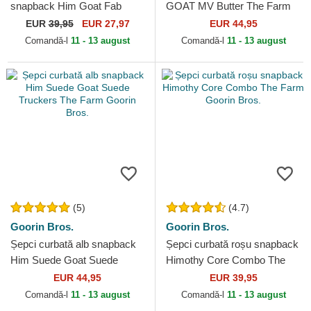
snapback Him Goat Fab
GOAT MV Butter The Farm
Farm The Farm Goorin Bros.
MVP The Farm Goorin Bros.
EUR
39,95
EUR 27,97
EUR 44,95
Comandă-l
11 - 13 august
Comandă-l
11 - 13 august
(5)
(4.7)
Goorin Bros.
Goorin Bros.
Șepci curbată alb snapback
Șepci curbată roșu snapback
Him Suede Goat Suede
Himothy Core Combo The
Truckers The Farm Goorin
Farm Goorin Bros.
EUR 44,95
EUR 39,95
Bros.
Comandă-l
11 - 13 august
Comandă-l
11 - 13 august