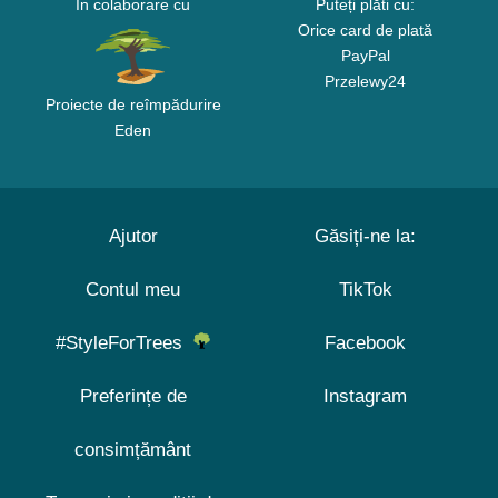
În colaborare cu
Puteți plăti cu:
Orice card de plată
PayPal
Przelewy24
Proiecte de reîmpădurire
Eden
Ajutor
Găsiți-ne la:
Contul meu
TikTok
#StyleForTrees
Facebook
Preferințe de
Instagram
consimțământ