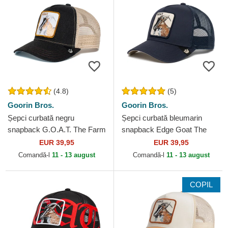
(4.8)
(5)
Goorin Bros.
Goorin Bros.
Șepci curbată negru
Șepci curbată bleumarin
snapback G.O.A.T. The Farm
snapback Edge Goat The
Goorin Bros.
Farm Goorin Bros.
EUR 39,95
EUR 39,95
Comandă-l
11 - 13 august
Comandă-l
11 - 13 august
COPIL