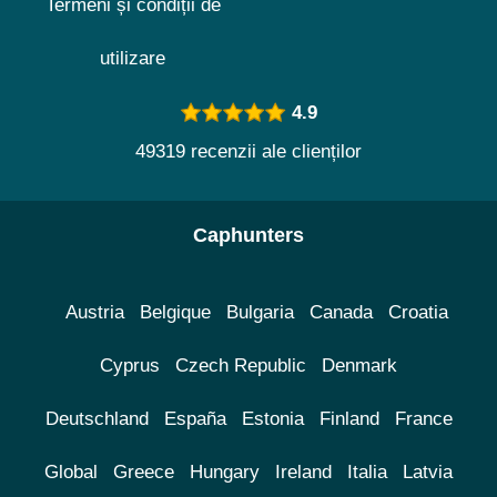
Termeni și condiții de
utilizare
4.9
49319 recenzii ale clienților
Caphunters
Austria
Belgique
Bulgaria
Canada
Croatia
Cyprus
Czech Republic
Denmark
Deutschland
España
Estonia
Finland
France
Global
Greece
Hungary
Ireland
Italia
Latvia