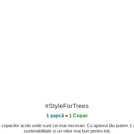
#StyleForTrees
1 șapcă
=
1 Copac
a copacilor acolo unde sunt cei mai necesari. Cu ajutorul tău putem 1
sustenabilitate și un viitor mai bun pentru toți.