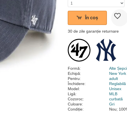
În coș
30 de zile garanție returnare
Formă:
Alte Șepc
Echipă:
New York
Pentru:
adult
Închidere:
Reglabilă
Model:
Unisex
Ligă:
MLB
Cozoroc:
curbată
Culoare:
Gri
Condiție:
Nou; 100%