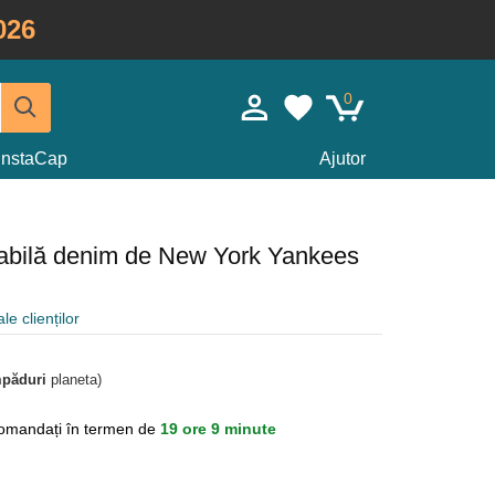
026
0
InstaCap
Ajutor
glabilă denim de New York Yankees
le clienților
mpăduri
planeta)
omandați în termen de
19 ore 9 minute