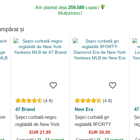
Am plantat deja
259.589
copaci
Mulțumesc!
umpărat și
(4.8)
(4.8)
47 Brand
New Era
47
rin
Șepci curbată negru
Șepci curbată gri
Șe
reglabilă de New York
reglabilă 9FORTY
re
Yankees MLB de 47
Diamond Era de New
Lo
EUR 27,95
EUR 30,95
Brand
York Yankees MLB de
Ya
ust
Comandă-l
11 - 13 august
Comandă-l
11 - 13 august
Co