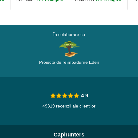
New Era
Br
În colaborare cu
Proiecte de reîmpădurire Eden
4.9
49319 recenzii ale clienților
Caphunters