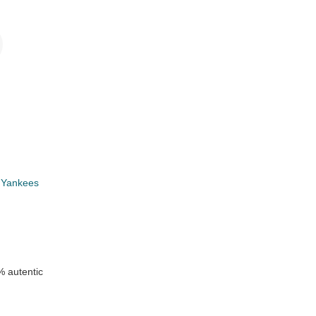
i
 Yankees
 autentic