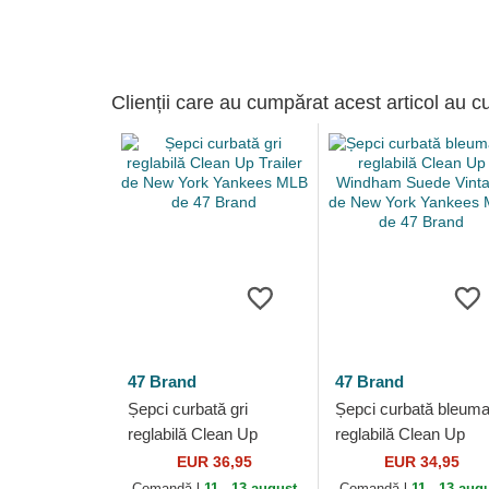
Clienții care au cumpărat acest articol au c
47 Brand
47 Brand
Șepci curbată gri
Șepci curbată bleuma
reglabilă Clean Up
reglabilă Clean Up
Trailer de New York
Windham Suede
EUR 36,95
EUR 34,95
Yankees MLB de 47
Vintage de New York
Comandă-l
11 - 13 august
Comandă-l
11 - 13 aug