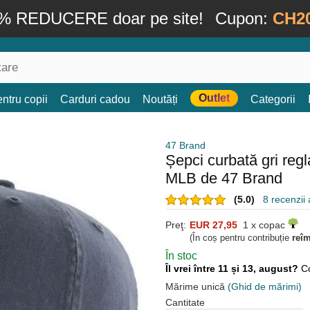
% REDUCERE doar pe site!
Cupon:
CH2
Outlet
ntru copii
Carduri cadou
Noutăți
Categorii
47 Brand
Șepci curbată gri re
MLB de 47 Brand
(5.0)
8 recenzii a
Preţ:
EUR 27,95
1 x copac
(În coș pentru contribuție
reî
În stoc
Îl vrei între 11 și 13, august?
C
Mărime unică
(Ghid de mărimi)
Cantitate