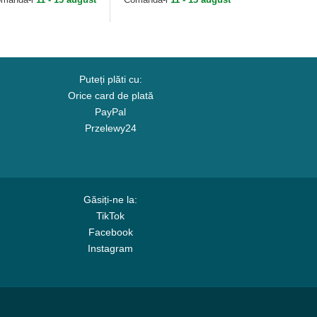
and
Puteți plăti cu:
Orice card de plată
PayPal
Przelewy24
Găsiți-ne la:
TikTok
Facebook
Instagram