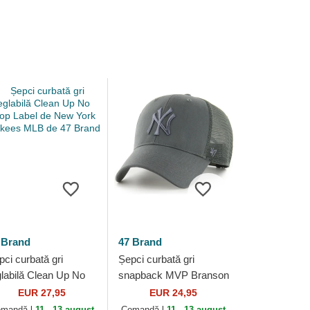
 Brand
47 Brand
pci curbată gri
Șepci curbată gri
glabilă Clean Up No
snapback MVP Branson
op Label de New York
de New York Yankees
EUR 27,95
EUR 24,95
nkees MLB de 47
MLB de 47 Brand
mandă-l
11 - 13 august
Comandă-l
11 - 13 august