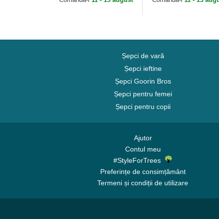
Brand
Yankees MLB de 47
Brand
Șepci de vară
Șepci ieftine
Șepci Goorin Bros
Șepci pentru femei
Șepci pentru copii
Ajutor
Contul meu
#StyleForTrees
Preferințe de consimțământ
Termeni și condiții de utilizare