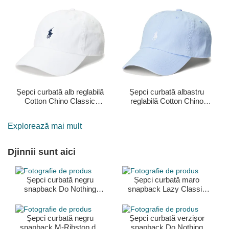
Ralph Lauren
Șepci curbată alb reglabilă
Șepci curbată albastru
Cotton Chino Classic
reglabilă Cotton Chino
Sport de Polo Ralph
Classic Sport de Polo
Lauren
Ralph Lauren
Explorează mai mult
Djinnii sunt aici
Șepci curbată negru
Șepci curbată maro
snapback Do Nothing
snapback Lazy Classic
Club HFT DNC Sloth de
HFT de Djinns
Djinns
Șepci curbată negru
Șepci curbată verzișor
snapback M-Ribstop de
snapback Do Nothing