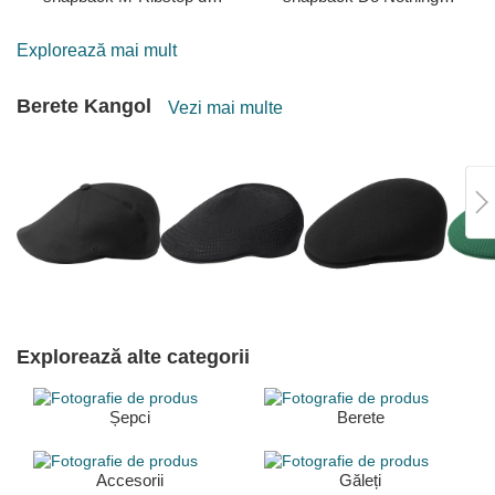
Djinns
Club HFT DNC 30th de
Djinns
Explorează mai mult
Berete Kangol
Vezi mai multe
Explorează alte categorii
Șepci
Berete
Accesorii
Găleți