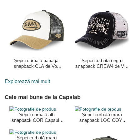
Șepci curbată papagal
Șepci curbată negru
snapback CLA de Von
snapback CREW4 de Von
Dutch
Dutch
Explorează mai mult
Cele mai bune de la Capslab
Șepci curbată alb
Șepci curbată maro
snapback COR Capsule
snapback LOO COY1
Corporation Dragon Ball
coiot Looney Tunes de
de Capslab
Capslab
Șepci curbată maro