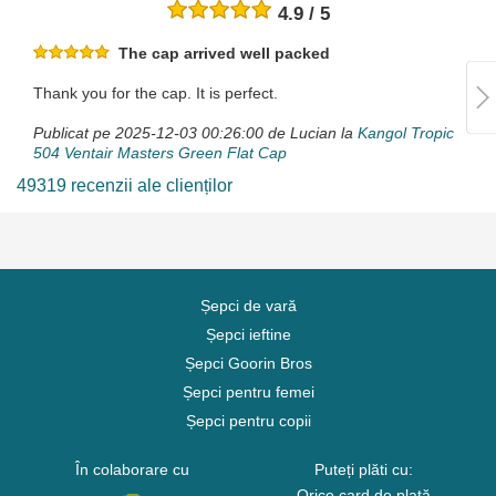
4.9 / 5
The cap arrived well packed
Thank you for the cap. It is perfect.
Publicat pe 2025-12-03 00:26:00 de Lucian la
Kangol Tropic
504 Ventair Masters Green Flat Cap
49319 recenzii ale clienților
Șepci de vară
Șepci ieftine
Șepci Goorin Bros
Șepci pentru femei
Șepci pentru copii
În colaborare cu
Puteți plăti cu:
Orice card de plată