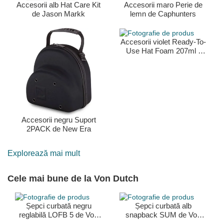
Accesorii alb Hat Care Kit
Accesorii maro Perie de
de Jason Markk
lemn de Caphunters
Accesorii violet Ready-To-
Use Hat Foam 207ml /
7oz de Jason Markk
Accesorii negru Suport
2PACK de New Era
Explorează mai mult
Cele mai bune de la Von Dutch
Șepci curbată negru
Șepci curbată alb
reglabilă LOFB 5 de Von
snapback SUM de Von
Dutch
Dutch