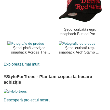
2.0 de Boston Celtics NBA
de Mitchell & Ness
Șepci curbată negru
snapback Busted Pro de
Detroit Red Wings NHL de
Mitchell & Ness
Șepci plată verzișor
Șepci curbată roșu
snapback Across The
snapback Arch Stamp Pro
Board de Boston Celtics
de Chicago Bulls NBA de
NBA de Mitchell & Ness
Mitchell & Ness
Explorează mai mult
#StyleForTrees - Plantăm copaci la fiecare
achiziție
Descoperă proiectul nostru