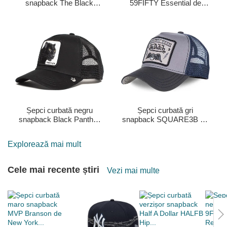
snapback The Black
59FIFTY Essential de
Panther Core Combo The
New York Yankees MLB
Farm Goorin Bros.
de New Era
Șepci curbată negru
Șepci curbată gri
snapback Black Panther
snapback SQUARE3B de
The Farm Goorin Bros.
Von Dutch
Explorează mai mult
Cele mai recente știri
Vezi mai multe