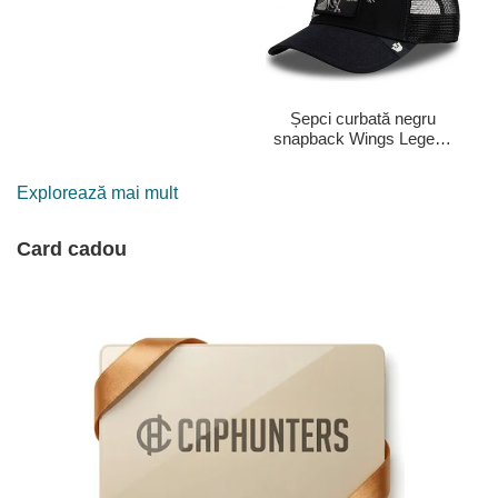
Șepci curbată negru
snapback Wings Legend
The Farm Goorin Bros.
Explorează mai mult
Card cadou