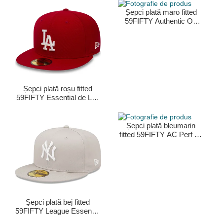
Șepci plată maro fitted
59FIFTY Authentic On
Field de San Diego Padres
MLB de New Era
Șepci plată roșu fitted
59FIFTY Essential de Los
Angeles Dodgers MLB de
New Era
Șepci plată bleumarin
fitted 59FIFTY AC Perf de
New York Yankees MLB
de New Era
Șepci plată bej fitted
59FIFTY League Essential
de New York Yankees