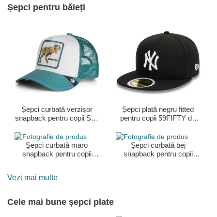
Șepci pentru băieți
Șepci curbată verzișor
Șepci plată negru fitted
snapback pentru copii Sea
pentru copii 59FIFTY de
Monster The Farm Goorin
New York Yankees MLB
Bros.
de New Era
Șepci curbată maro
Șepci curbată bej
snapback pentru copii
snapback pentru copii
Curious Cat Mini The
Panther Mini The Farm
Farm Goorin Bros.
Goorin Bros.
Vezi mai multe
Cele mai bune șepci plate