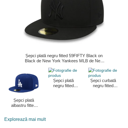
Șepci plată negru fitted 59FIFTY Black on
Black de New York Yankees MLB de New
Era
Șepci plată
Șepci curbată
negru fitted
negru fitted
59FIFTY
39THIRTY
Authentic On
Basic Flag de
Șepci plată
Field Game de
New Era
albastru fitted
Chicago White
59FIFTY
Sox MLB de
Authentic On
New Era
Explorează mai mult
Field Game de
Los Angeles