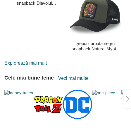
snapback Diavolul
tasmanian Looney Tunes
de Capslab
Șepci curbată negru
snapback Natural Mystik
MYS Leu Fiare mitice de
Capslab
Explorează mai mult
Cele mai bune teme
Vezi mai multe