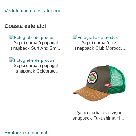
Vedeți mai multe categorii
Coasta este aici
Șepci curbată papagal
Șepci curbată roz
snapback Surf And Smile
snapback Club Morocco
HFT de Coastal
HFT de Coastal
Șepci curbată papagal
snapback Celebrate
Naked HFT de Coastal
Șepci curbată verzișor
snapback Fukushima HFT
de Coastal
Explorează mai mult