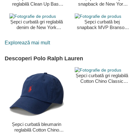
reglabilă Clean Up Base
snapback de New York
Runner Mini de New York
Yankees MLB de 47
Yankees MLB de 47
Brand
Brand
Șepci curbată gri reglabilă
Șepci curbată bej
denim de New York
snapback MVP Branson
Yankees MLB de 47
de New York Yankees
Brand
MLB de 47 Brand
Explorează mai mult
Descoperi Polo Ralph Lauren
Șepci curbată gri reglabilă
Cotton Chino Classic
Sport de Polo Ralph
Lauren
Șepci curbată bleumarin
reglabilă Cotton Chino
Classic Sport de Polo