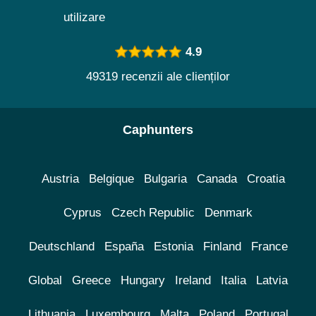
utilizare
4.9
49319 recenzii ale clienților
Caphunters
Austria
Belgique
Bulgaria
Canada
Croatia
Cyprus
Czech Republic
Denmark
Deutschland
España
Estonia
Finland
France
Global
Greece
Hungary
Ireland
Italia
Latvia
Lithuania
Luxembourg
Malta
Poland
Portugal